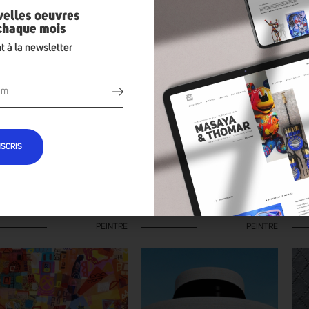
velles oeuvres
 chaque mois
t à la newsletter
NSCRIS
OIC ALLEMAND
BESSO
ST
PEINTRE
PEINTRE