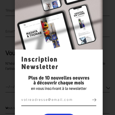
Vous souhaitez prendre rendez-vous ?
Inscription
N'hésitez pas à fixer un rendez-vous pour venir découvrir le travail de
Newsletter
l'artiste directement à la galerie.
Plus de 10 nouvelles oeuvres
à découvrir chaque mois
en vous inscrivant à la newsletter