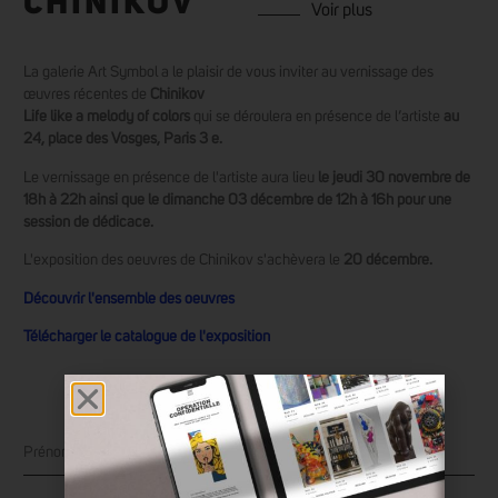
CHINIKOV
Voir plus
La galerie Art Symbol a le plaisir de vous inviter au vernissage des
œuvres récentes de
Chinikov
Life like a melody of colors
qui se déroulera en présence de l’artiste
au
24, place des Vosges, Paris 3 e.
Le vernissage en présence de l'artiste aura lieu
le jeudi 30 novembre de
18h à 22h ainsi que le dimanche 03 décembre de 12h à 16h pour une
session de dédicace.
L'exposition des oeuvres de Chinikov s'achèvera le
20 décembre.
Découvrir l'ensemble des oeuvres
Télécharger le catalogue de l'exposition