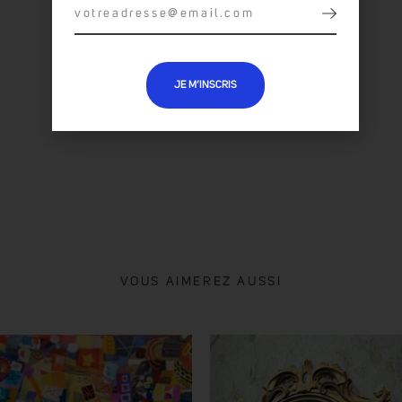
TOUTES LES OEUVRES :
BESSO
JE M’INSCRIS
VOUS AIMEREZ AUSSI