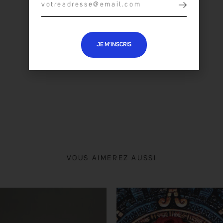
JE M’INSCRIS
TOUTES LES OEUVRES :
BESSO
VOUS AIMEREZ AUSSI