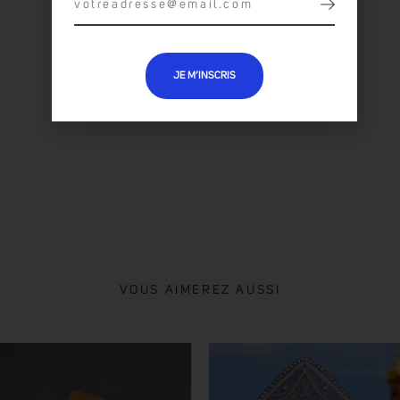
JE M’INSCRIS
TOUTES LES OEUVRES :
DOMINIQUE MULHEM
VOUS AIMEREZ AUSSI