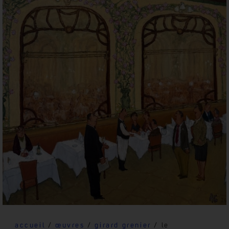
accueil
/
œuvres
/
girard grenier
/ le