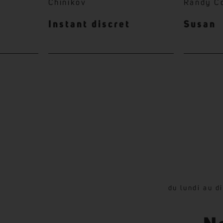
Chinikov
Randy C
Instant discret
Susan
du lundi au d