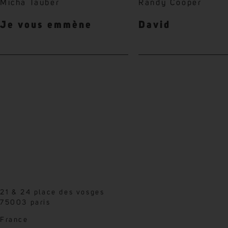
Micha Tauber
Randy Cooper
Je vous emmène
David
21 & 24 place des vosges
75003 paris
France