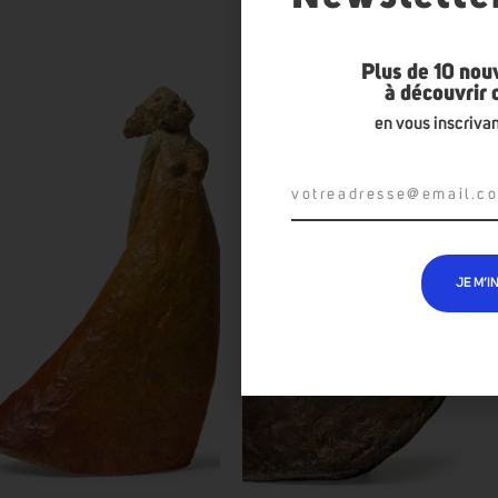
Plus de 10 nou
à découvrir
en vous inscrivan
JE M’I