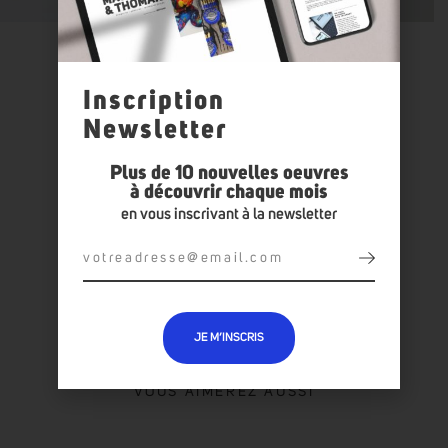
Inscription
Newsletter
Plus de 10 nouvelles oeuvres
TOUTES LES OEUVRES :
NICOLAS LATY
à découvrir chaque mois
en vous inscrivant à la newsletter
JE M’INSCRIS
VOUS AIMEREZ AUSSI