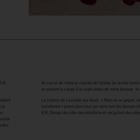
R.R.
de cuir et de métal la volonté de l’artiste de rendre hom
en portant la cause d’un sujet phare de notre époque : le
mblent
La citation de Lavoisier qui disait : « Rien ne se gagne, ri
 la
transforme » prend alors tout son sens tant les œuvres ré
es
R.R. Design de créer des émotions en recyclant des objet
uvelle
aules