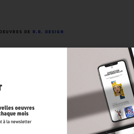
 OEUVRES DE
R.R. DESIGN
n
r
velles oeuvres
 chaque mois
t à la newsletter