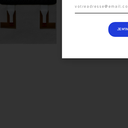
JE M’I