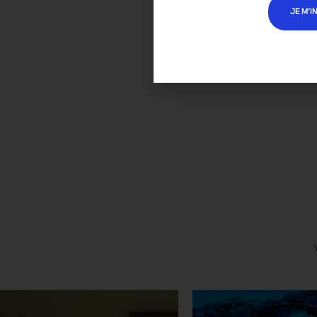
JE M’I