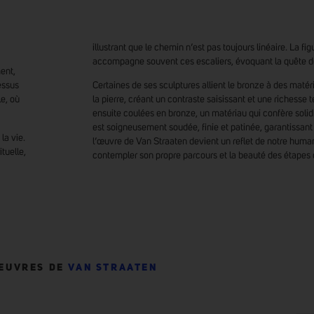
illustrant que le chemin n’est pas toujours linéaire. La f
accompagne souvent ces escaliers, évoquant la quête d
ent,
essus
Certaines de ses sculptures allient le bronze à des maté
e, où
la pierre, créant un contraste saisissant et une richesse 
ensuite coulées en bronze, un matériau qui confère solid
est soigneusement soudée, finie et patinée, garantissant
la vie.
l’œuvre de Van Straaten devient un reflet de notre humani
tuelle,
contempler son propre parcours et la beauté des étapes 
OEUVRES DE
VAN STRAATEN