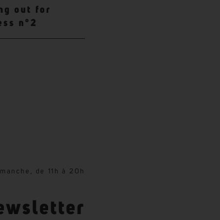
ng out for
ess n°2
imanche, de 11h à 20h
ewsletter