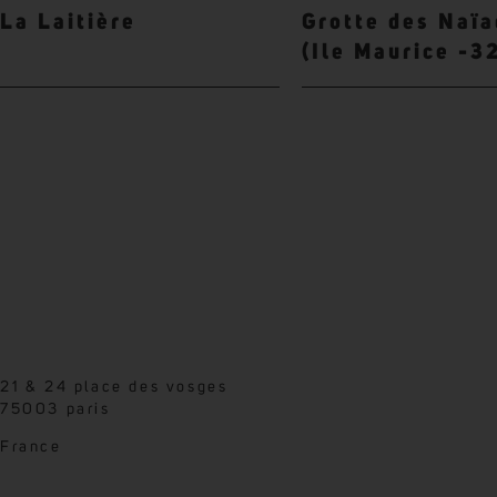
La Laitière
Grotte des Naï
(Ile Maurice -3
21 & 24 place des vosges
75003 paris
France