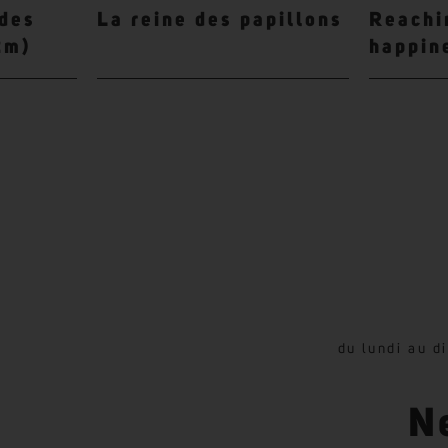
ades
La reine des papillons
Reachi
2m)
happin
du lundi au d
N