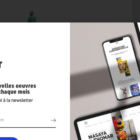
n
r
velles oeuvres
 chaque mois
t à la newsletter