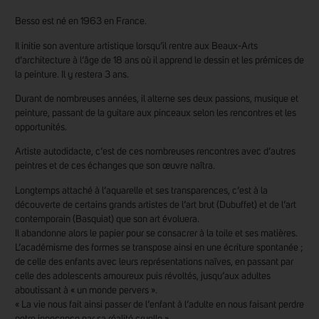
Besso est né en 1963 en France.
Il initie son aventure artistique lorsqu’il rentre aux Beaux-Arts
d’architecture à l’âge de 18 ans où il apprend le dessin et les prémices de
la peinture. Il y restera 3 ans.
Durant de nombreuses années, il alterne ses deux passions, musique et
peinture, passant de la guitare aux pinceaux selon les rencontres et les
opportunités.
Artiste autodidacte, c’est de ces nombreuses rencontres avec d’autres
peintres et de ces échanges que son œuvre naîtra.
Longtemps attaché à l’aquarelle et ses transparences, c’est à la
découverte de certains grands artistes de l’art brut (Dubuffet) et de l’art
contemporain (Basquiat) que son art évoluera.
Il abandonne alors le papier pour se consacrer à la toile et ses matières.
L’académisme des formes se transpose ainsi en une écriture spontanée ;
de celle des enfants avec leurs représentations naïves, en passant par
celle des adolescents amoureux puis révoltés, jusqu’aux adultes
aboutissant à « un monde pervers ».
« La vie nous fait ainsi passer de l’enfant à l’adulte en nous faisant perdre
notre innocence par sa réalité cruelle ».