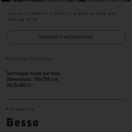
accueil
/
œuvres
/
besso
/ preserve love and
beauty alive
DEMANDE D’INFORMATIONS
Nouveau
-
Peintures
Technique mixte sur toile
Dimensions: 78×218 cm
30,5×86 in
A propos de
Besso