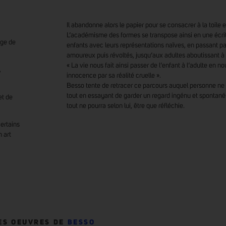
Il abandonne alors le papier pour se consacrer à la toile 
L’académisme des formes se transpose ainsi en une écrit
âge de
enfants avec leurs représentations naïves, en passant pa
amoureux puis révoltés, jusqu’aux adultes aboutissant à
« La vie nous fait ainsi passer de l’enfant à l’adulte en n
,
innocence par sa réalité cruelle ».
Besso tente de retracer ce parcours auquel personne ne p
tout en essayant de garder un regard ingénu et spontan
et de
tout ne pourra selon lui, être que réfléchie.
ertains
n art
ES OEUVRES DE
BESSO