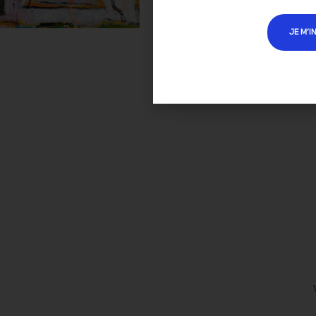
JE M’I