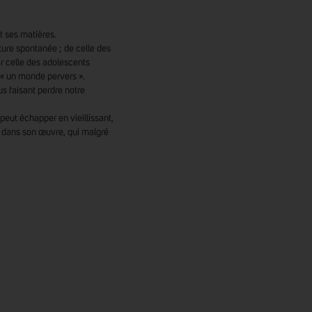
et ses matières.
ure spontanée ; de celle des
r celle des adolescents
 « un monde pervers ».
ous faisant perdre notre
eut échapper en vieillissant,
é dans son œuvre, qui malgré