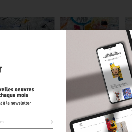
n
r
velles oeuvres
 chaque mois
t à la newsletter