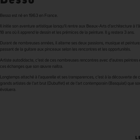
Besso est né en 1963 en France.
Il initie son aventure artistique lorsqu’il rentre aux Beaux-Arts d’architecture à l’
18 ans où il apprend le dessin et les prémices de la peinture. Il y restera 3 ans.
Durant de nombreuses années, il alterne ses deux passions, musique et peinture
passant de la guitare aux pinceaux selon les rencontres et les opportunités.
Artiste autodidacte, c’est de ces nombreuses rencontres avec d’autres peintres 
ces échanges que son œuvre naîtra.
Longtemps attaché à l’aquarelle et ses transparences, c’est à la découverte de c
grands artistes de l’art brut (Dubuffet) et de l’art contemporain (Basquiat) que so
évoluera.
L